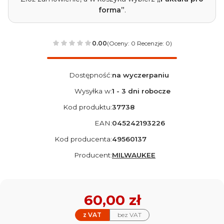
forma”
.
0.00
(Oceny: 0 Recenzje: 0)
Dostępność:
na wyczerpaniu
Wysyłka w:
1 - 3 dni robocze
Kod produktu:
37738
EAN:
045242193226
Kod producenta:
49560137
Producent:
MILWAUKEE
Cena
60,00 zł
z VAT
bez VAT