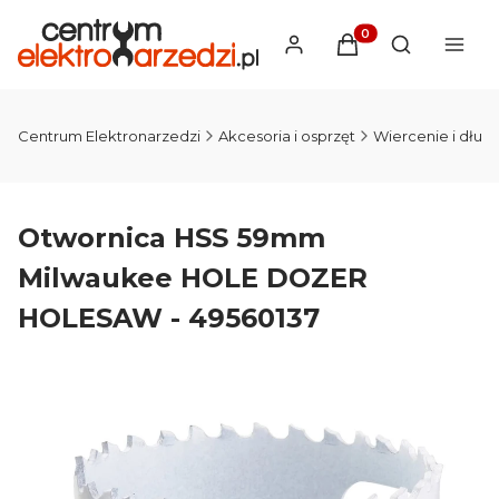
Produkty w koszyku
Otwórz wysz
Centrum Elektronarzedzi
Akcesoria i osprzęt
Wiercenie i dłut
Otwornica HSS 59mm
Milwaukee HOLE DOZER
HOLESAW - 49560137