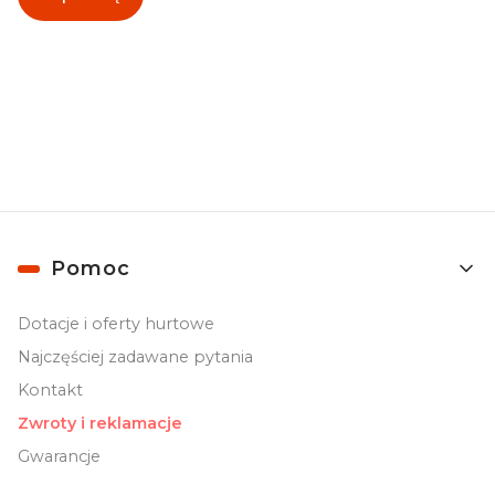
Zapisując się, akceptujesz nasz
Regulamin
(w zakresie dotyczącym
Newslettera). Przetwarzanie danych odbywa się zgodnie z
Polityką
prywatności
.
Linki w stopce
Pomoc
Dotacje i oferty hurtowe
Najczęściej zadawane pytania
Kontakt
Zwroty i reklamacje
Gwarancje