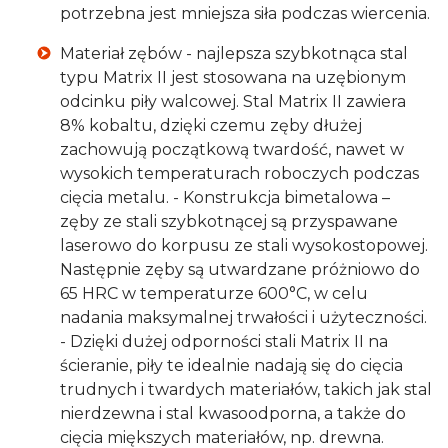
potrzebna jest mniejsza siła podczas wiercenia.
Materiał zębów - najlepsza szybkotnąca stal
typu Matrix II jest stosowana na uzębionym
odcinku piły walcowej. Stal Matrix II zawiera
8% kobaltu, dzięki czemu zęby dłużej
zachowują początkową twardość, nawet w
wysokich temperaturach roboczych podczas
cięcia metalu. - Konstrukcja bimetalowa –
zęby ze stali szybkotnącej są przyspawane
laserowo do korpusu ze stali wysokostopowej.
Następnie zęby są utwardzane próżniowo do
65 HRC w temperaturze 600°C, w celu
nadania maksymalnej trwałości i użyteczności.
- Dzięki dużej odporności stali Matrix II na
ścieranie, piły te idealnie nadają się do cięcia
trudnych i twardych materiałów, takich jak stal
nierdzewna i stal kwasoodporna, a także do
cięcia miększych materiałów, np. drewna.