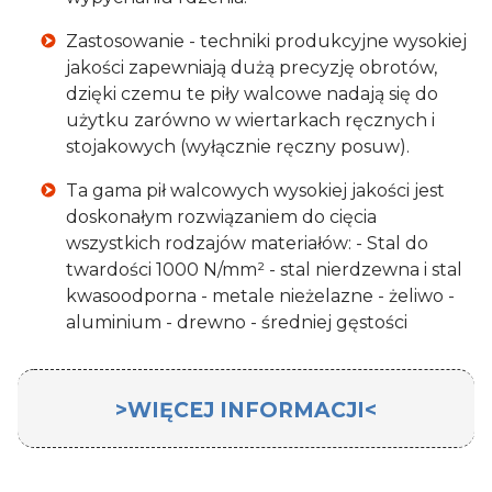
Zastosowanie - techniki produkcyjne wysokiej
jakości zapewniają dużą precyzję obrotów,
dzięki czemu te piły walcowe nadają się do
użytku zarówno w wiertarkach ręcznych i
stojakowych (wyłącznie ręczny posuw).
Ta gama pił walcowych wysokiej jakości jest
doskonałym rozwiązaniem do cięcia
wszystkich rodzajów materiałów: - Stal do
twardości 1000 N/mm² - stal nierdzewna i stal
kwasoodporna - metale nieżelazne - żeliwo -
aluminium - drewno - średniej gęstości
>WIĘCEJ INFORMACJI<
Otwornica HSS 59mm
Milwaukee
HOLE
DOZER HOLESAW
jest wysokiej jakości