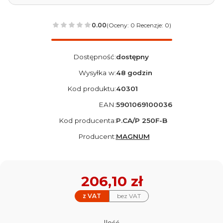
0.00
(Oceny: 0 Recenzje: 0)
Dostępność:
dostępny
Wysyłka w:
48 godzin
Kod produktu:
40301
EAN:
5901069100036
Kod producenta:
P.CA/P 250F-B
Producent:
MAGNUM
Cena
206,10 zł
z VAT
bez VAT