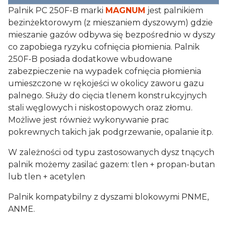
Palnik PC 250F-B marki
MAGNUM
jest palnikiem
bezinżektorowym (z mieszaniem dyszowym) gdzie
mieszanie gazów odbywa się bezpośrednio w dyszy
co zapobiega ryzyku cofnięcia płomienia. Palnik
250F-B posiada dodatkowe wbudowane
zabezpieczenie na wypadek cofnięcia płomienia
umieszczone w rękojeści w okolicy zaworu gazu
palnego. Służy do cięcia tlenem konstrukcyjnych
stali węglowych i niskostopowych oraz złomu.
Możliwe jest również wykonywanie prac
pokrewnych takich jak podgrzewanie, opalanie itp.
W zależności od typu zastosowanych dysz tnących
palnik możemy zasilać gazem: tlen + propan-butan
lub tlen + acetylen
Palnik kompatybilny z dyszami blokowymi PNME,
ANME.