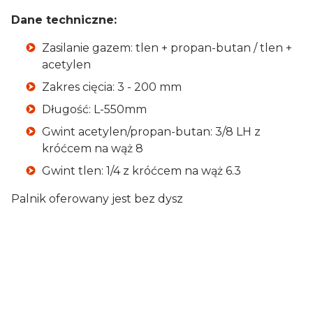
Dane techniczne:
Zasilanie gazem: tlen + propan-butan / tlen +
acetylen
Zakres cięcia: 3 - 200 mm
Długość: L-550mm
Gwint acetylen/propan-butan: 3/8 LH z
króćcem na wąż 8
Gwint tlen: 1/4 z króćcem na wąż 6.3
Palnik oferowany jest bez dysz
Przeznaczenie
do cięcia
Zakres cięcia
3 - 200 mm