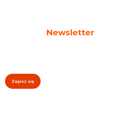
Newsletter
Podaj swój adres e-mail, jeżeli chcesz otrzymywać
informacje o nowościach i promocjach!
Zapisz się
Zapisując się, akceptujesz nasz
Regulamin
(w zakresie dotyczącym
Newslettera). Przetwarzanie danych odbywa się zgodnie z
Polityką
prywatności
.