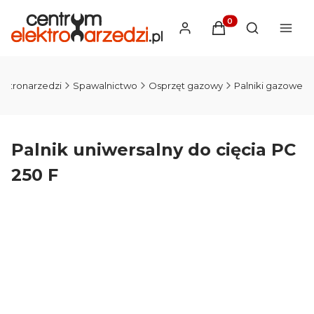
Produkty w koszyku
Otwórz wysz
ektronarzedzi
Spawalnictwo
Osprzęt gazowy
Palniki gazowe
Palnik uniwersalny do cięcia PC
250 F