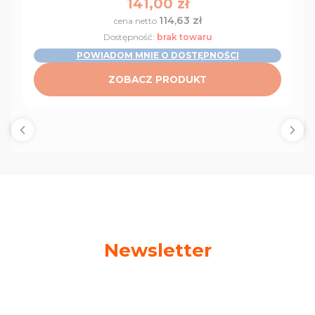
Cena
141,00 zł
114,63 zł
Cena
Dostępność:
brak towaru
POWIADOM MNIE O DOSTĘPNOŚCI
ZOBACZ PRODUKT
Newsletter
Podaj swój adres e-mail, jeżeli chcesz otrzymywać
informacje o nowościach i promocjach!