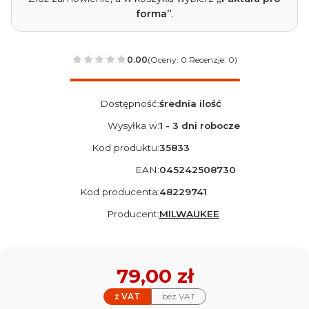
forma”
.
0.00
(Oceny: 0 Recenzje: 0)
Dostępność:
średnia ilość
Wysyłka w:
1 - 3 dni robocze
Kod produktu:
35833
EAN:
045242508730
Kod producenta:
48229741
Producent:
MILWAUKEE
Cena
79,00 zł
z VAT
bez VAT