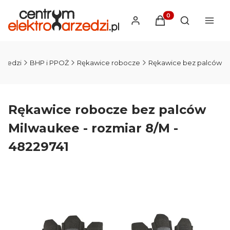
Produkty w koszyku
Otwórz wysz
rzedzi
BHP i PPOŻ
Rękawice robocze
Rękawice bez palców
Rękawice robocze bez palców
Milwaukee - rozmiar 8/M -
48229741