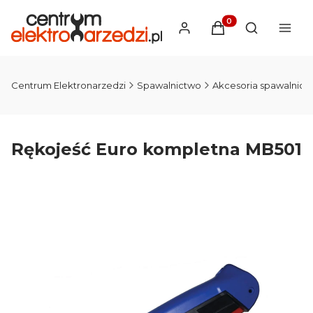
Produkty w koszyku
Otwórz wysz
Centrum Elektronarzedzi
Spawalnictwo
Akcesoria spawalnicz
Rękojeść Euro kompletna MB501