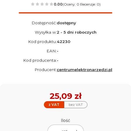
0.00
(Oceny: 0 Recenzje: 0)
Dostępność:
dostępny
Wysyłka w:
2 - 5 dni roboczych
Kod produktu:
42230
EAN:
-
Kod producenta:
-
Producent:
centrumelektronarzedzi.pl
Cena
25,09 zł
z VAT
bez VAT
Ilość