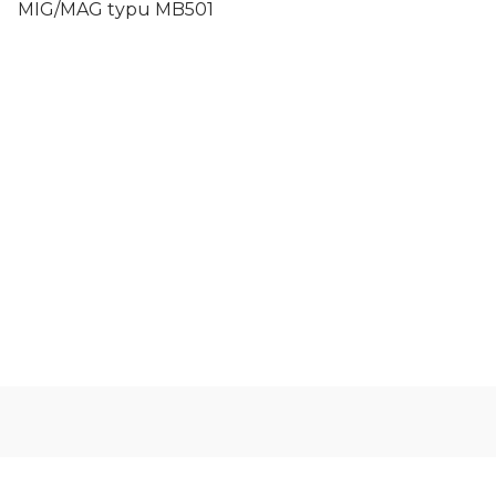
MIG/MAG typu MB501
Rodzaj części
rękojeść
Typ uchwytu
MB501
Oceń i opisz
0.00
Liczba ocen: 0