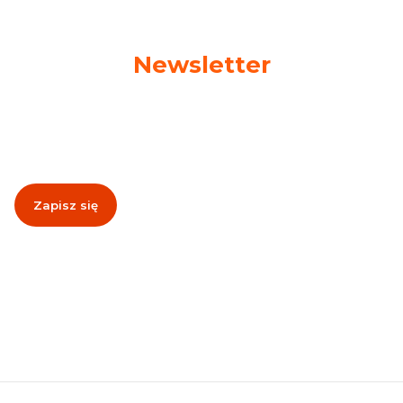
Newsletter
Podaj swój adres e-mail, jeżeli chcesz otrzymywać
informacje o nowościach i promocjach!
Zapisz się
Zapisując się, akceptujesz nasz
Regulamin
(w zakresie dotyczącym
Newslettera). Przetwarzanie danych odbywa się zgodnie z
Polityką
prywatności
.