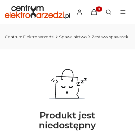
Produkty w koszyku
Otwórz wysz
Centrum Elektronarzedzi
Spawalnictwo
Zestawy spawarek
Produkt jest
niedostępny