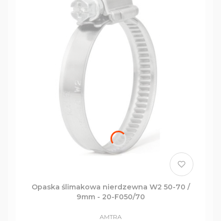
Opaska ślimakowa nierdzewna W2 50-70 /
9mm - 20-F050/70
PRODUCENT
AMTRA