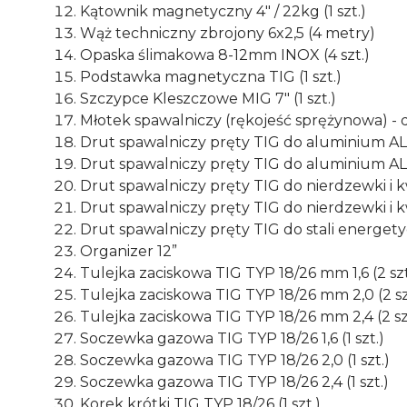
Kątownik magnetyczny 4" / 22kg (1 szt.)
Wąż techniczny zbrojony 6x2,5 (4 metry)
Opaska ślimakowa 8-12mm INOX (4 szt.)
Podstawka magnetyczna TIG (1 szt.)
Szczypce Kleszczowe MIG 7" (1 szt.)
Młotek spawalniczy (rękojeść sprężynowa) - d
Drut spawalniczy pręty TIG do aluminium ALS
Drut spawalniczy pręty TIG do aluminium ALM
Drut spawalniczy pręty TIG do nierdzewki i kw
Drut spawalniczy pręty TIG do nierdzewki i kw
Drut spawalniczy pręty TIG do stali energet
Organizer 12”
Tulejka zaciskowa TIG TYP 18/26 mm 1,6 (2 szt
Tulejka zaciskowa TIG TYP 18/26 mm 2,0 (2 sz
Tulejka zaciskowa TIG TYP 18/26 mm 2,4 (2 sz
Soczewka gazowa TIG TYP 18/26 1,6 (1 szt.)
Soczewka gazowa TIG TYP 18/26 2,0 (1 szt.)
Soczewka gazowa TIG TYP 18/26 2,4 (1 szt.)
Korek krótki TIG TYP 18/26 (1 szt.)