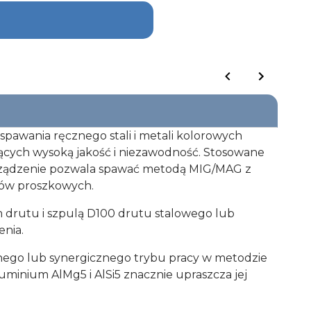
pawania ręcznego stali i metali kolorowych
ących wysoką jakość i niezawodność. Stosowane
 urządzenie pozwala spawać metodą MIG/MAG z
tów proszkowych.
drutu i szpulą D100 drutu stalowego lub
nia.
lnego lub synergicznego trybu pracy w metodzie
uminium AlMg5 i AlSi5 znacznie upraszcza jej