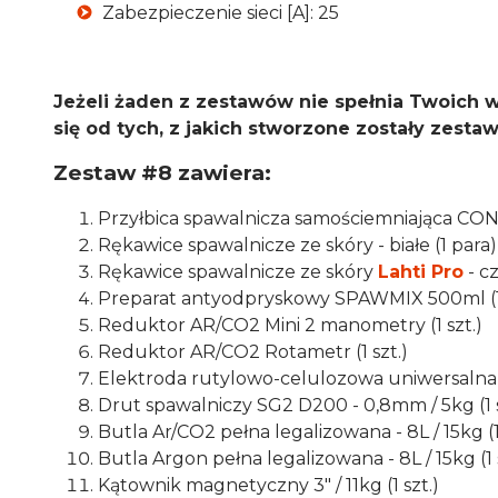
Zabezpieczenie sieci [A]: 25
Jeżeli żaden z zestawów nie spełnia Twoich 
się od tych, z jakich stworzone zostały zestaw
Zestaw #8 zawiera:
Przyłbica spawalnicza samościemniająca CON
Rękawice spawalnicze ze skóry - białe (1 para)
Rękawice spawalnicze ze skóry
Lahti Pro
- c
Preparat antyodpryskowy SPAWMIX 500ml (1 
Reduktor AR/CO2 Mini 2 manometry (1 szt.)
Reduktor AR/CO2 Rotametr (1 szt.)
Elektroda rutylowo-celulozowa uniwersalna -
Drut spawalniczy SG2 D200 - 0,8mm / 5kg (1 s
Butla Ar/CO2 pełna legalizowana - 8L / 15kg (1 
Butla Argon pełna legalizowana - 8L / 15kg (1 
Kątownik magnetyczny 3" / 11kg (1 szt.)