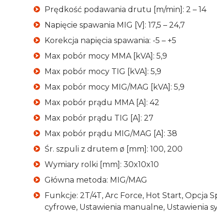
Prędkość podawania drutu [m/min]: 2 – 14
Napięcie spawania MIG [V]: 17,5 – 24,7
Korekcja napięcia spawania: -5 – +5
Max pobór mocy MMA [kVA]: 5,9
Max pobór mocy TIG [kVA]: 5,9
Max pobór mocy MIG/MAG [kVA]: 5,9
Max pobór prądu MMA [A]: 42
Max pobór prądu TIG [A]: 27
Max pobór prądu MIG/MAG [A]: 38
Śr. szpuli z drutem ø [mm]: 100, 200
Wymiary rolki [mm]: 30x10x10
Główna metoda: MIG/MAG
Funkcje: 2T/4T, Arc Force, Hot Start, Opcja
cyfrowe, Ustawienia manualne, Ustawienia s