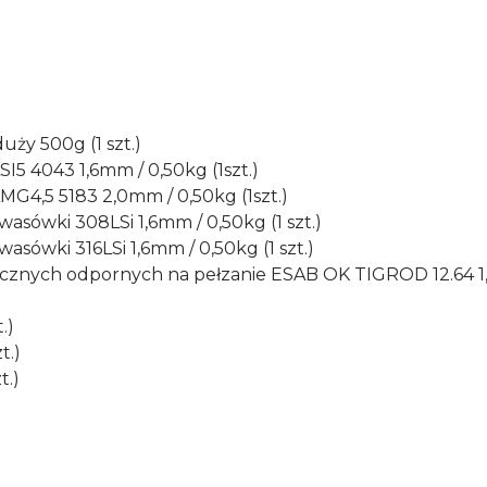
uży 500g (1 szt.)
I5 4043 1,6mm / 0,50kg (1szt.)
G4,5 5183 2,0mm / 0,50kg (1szt.)
asówki 308LSi 1,6mm / 0,50kg (1 szt.)
asówki 316LSi 1,6mm / 0,50kg (1 szt.)
ycznych odpornych na pełzanie ESAB OK TIGROD 12.64 1,6
.)
t.)
t.)