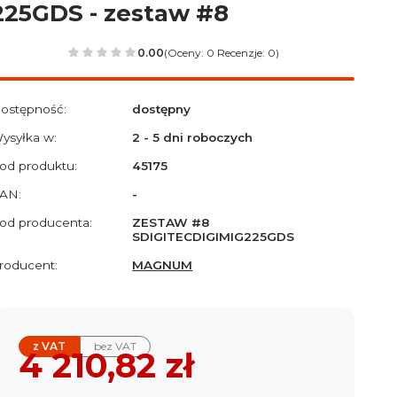
225GDS - zestaw #8
0.00
(Oceny: 0 Recenzje: 0)
ostępność:
dostępny
ysyłka w:
2 - 5 dni roboczych
od produktu:
45175
AN:
-
od producenta:
ZESTAW #8
SDIGITECDIGIMIG225GDS
roducent:
MAGNUM
z VAT
bez VAT
Cena
4 210,82 zł