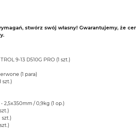
wymagań, stwórz swój własny! Gwarantujemy, że cen
y.
TROL 9-13 D510G PRO (1 szt.)
zerwone (1 para)
szt.)
 2,5x350mm / 0,9kg (1 op.)
zt.)
szt.)
szt.)