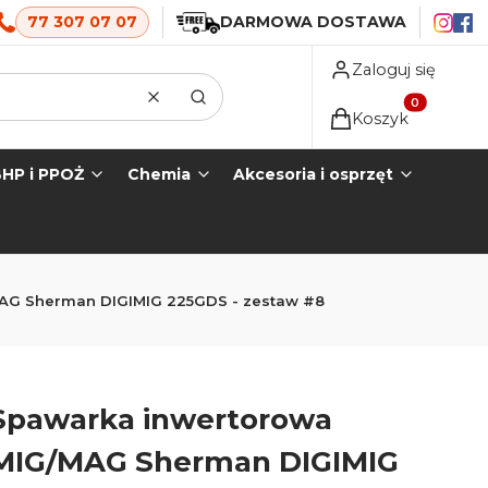
77 307 07 07
DARMOWA DOSTAWA
Zaloguj się
Wyczyść
Szukaj
Produkty w koszyk
Koszyk
HP i PPOŻ
Chemia
Akcesoria i osprzęt
AG Sherman DIGIMIG 225GDS - zestaw #8
Spawarka inwertorowa
MIG/MAG Sherman DIGIMIG