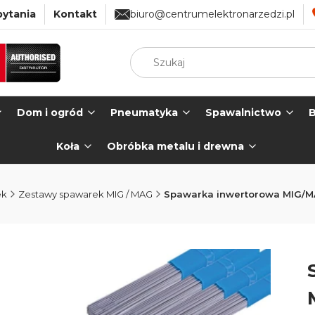
pytania
Kontakt
biuro@centrumelektronarzedzi.pl
Dom i ogród
Pneumatyka
Spawalnictwo
B
Koła
Obróbka metalu i drewna
ek
Zestawy spawarek MIG / MAG
Spawarka inwertorowa MIG/M