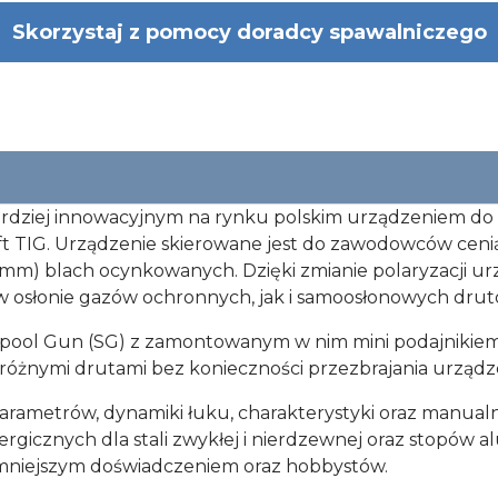
Skorzystaj z pomocy doradcy spawalniczego
dziej innowacyjnym na rynku polskim urządzeniem do s
ft TIG. Urządzenie skierowane jest do zawodowców ceni
3 mm) blach ocynkowanych. Dzięki zmianie polaryzacji
osłonie gazów ochronnych, jak i samoosłonowych dru
pool Gun (SG) z zamontowanym w nim mini podajnikiem 
żnymi drutami bez konieczności przezbrajania urządze
arametrów, dynamiki łuku, charakterystyki oraz manua
icznych dla stali zwykłej i nierdzewnej oraz stopów al
 mniejszym doświadczeniem oraz hobbystów.