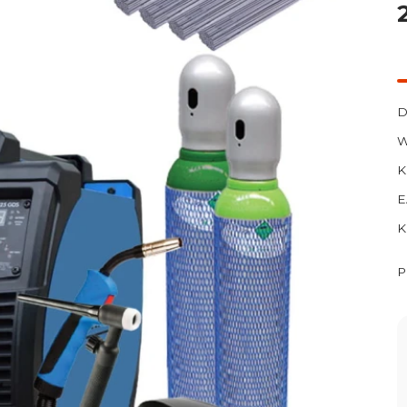
D
W
K
E
K
P