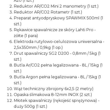
A20 (1 szt.)
Reduktor AR/CO2 Mini 2 manometry (1 szt.)
Reduktor AR/CO2 Rotametr (1 szt.)
Preparat antyodpryskowy SPAWMIX 500ml (1
szt.)
Rękawice spawalnicze ze skóry Lahti Pro -
żółte (1 para)
Elektroda rutylowo-celulozowa uniwersalna -
2,5x350mm / 0,9kg (1 op.)
Drut spawalniczy SG2 D200 - 0,8mm / 5kg (1
szt.)
Butla Ar/CO2 pełna legalizowana - 8L / 15kg (1
szt.)
Butla Argon pełna legalizowana - 8L / 15kg (1
szt.)
Wąż techniczny zbrojony 6x2,5 (2 metry)
Opaska ślimakowa 8-12mm INOX (2 szt.)
Młotek spawalniczy (rękojeść sprężynowa) -
duży 500g (1 szt.)