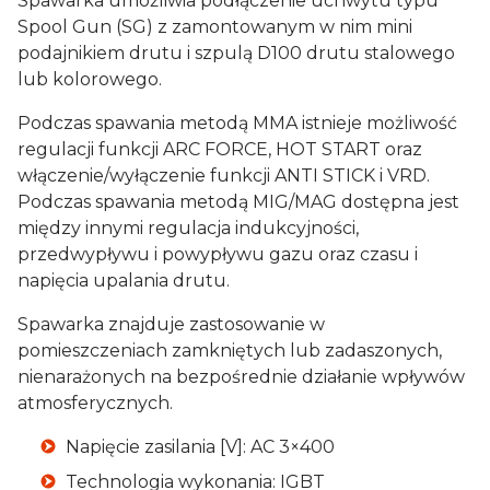
Spawarka umożliwia podłączenie uchwytu typu
Spool Gun (SG) z zamontowanym w nim mini
podajnikiem drutu i szpulą D100 drutu stalowego
lub kolorowego.
Podczas spawania metodą MMA istnieje możliwość
regulacji funkcji ARC FORCE, HOT START oraz
włączenie/wyłączenie funkcji ANTI STICK i VRD.
Podczas spawania metodą MIG/MAG dostępna jest
między innymi regulacja indukcyjności,
przedwypływu i powypływu gazu oraz czasu i
napięcia upalania drutu.
Spawarka znajduje zastosowanie w
pomieszczeniach zamkniętych lub zadaszonych,
nienarażonych na bezpośrednie działanie wpływów
atmosferycznych.
Napięcie zasilania [V]: AC 3×400
Technologia wykonania: IGBT