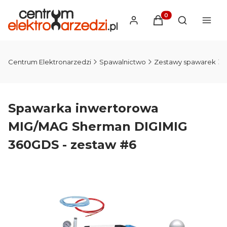
Produkty w koszyku
Otwórz wysz
Centrum Elektronarzedzi
Spawalnictwo
Zestawy spawarek
Spawarka inwertorowa
MIG/MAG Sherman DIGIMIG
360GDS - zestaw #6