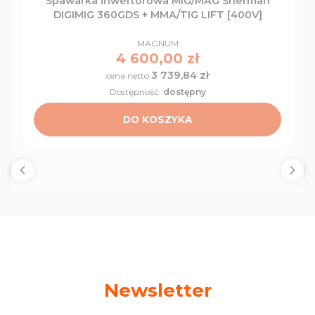
Spawarka inwertorowa MIG/MAG Sherman
DIGIMIG 360GDS + MMA/TIG LIFT [400V]
PRODUCENT
MAGNUM
Cena
4 600,00 zł
3 739,84 zł
Cena
Dostępność:
dostępny
DO KOSZYKA
Newsletter