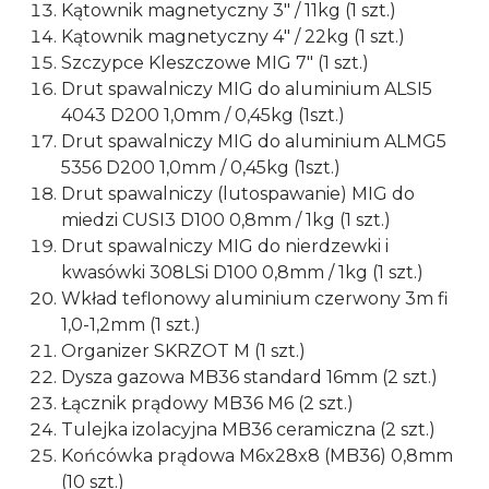
Kątownik magnetyczny 3" / 11kg (1 szt.)
Kątownik magnetyczny 4" / 22kg (1 szt.)
Szczypce Kleszczowe MIG 7" (1 szt.)
Drut spawalniczy MIG do aluminium ALSI5
4043 D200 1,0mm / 0,45kg (1szt.)
Drut spawalniczy MIG do aluminium ALMG5
5356 D200 1,0mm / 0,45kg (1szt.)
Drut spawalniczy (lutospawanie) MIG do
miedzi CUSI3 D100 0,8mm / 1kg (1 szt.)
Drut spawalniczy MIG do nierdzewki i
kwasówki 308LSi D100 0,8mm / 1kg (1 szt.)
Wkład teflonowy aluminium czerwony 3m fi
1,0-1,2mm (1 szt.)
Organizer SKRZOT M (1 szt.)
Dysza gazowa MB36 standard 16mm (2 szt.)
Łącznik prądowy MB36 M6 (2 szt.)
Tulejka izolacyjna MB36 ceramiczna (2 szt.)
Końcówka prądowa M6x28x8 (MB36) 0,8mm
(10 szt.)