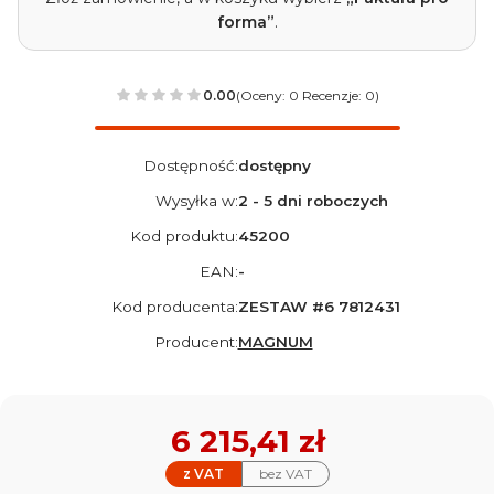
forma”
.
0.00
(Oceny: 0 Recenzje: 0)
Dostępność:
dostępny
Wysyłka w:
2 - 5 dni roboczych
Kod produktu:
45200
EAN:
-
Kod producenta:
ZESTAW #6 7812431
Producent:
MAGNUM
Cena
6 215,41 zł
z VAT
bez VAT