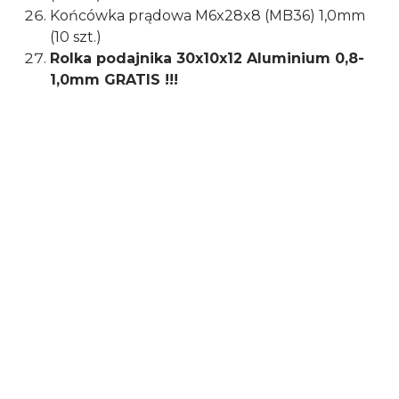
Końcówka prądowa M6x28x8 (MB36) 1,0mm
(10 szt.)
Rolka podajnika
30x10x12
Aluminium 0,8-
1,0mm GRATIS !!!
Typ uchwytu
MB36
Rodzaj
inwertorowe
Napięcie zasilania
400 V
Maksymalny prąd
360 A
spawania
Maksymalny pobór
14 kVA
mocy
Napięcie spawania
16 – 31,5 V
MIG/MAG