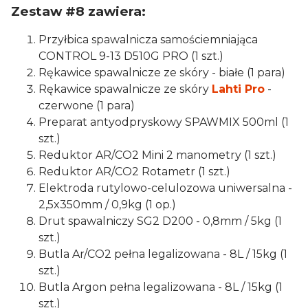
Zestaw #8 zawiera:
Przyłbica spawalnicza samościemniająca
CONTROL 9-13 D510G PRO (1 szt.)
Rękawice spawalnicze ze skóry - białe (1 para)
Rękawice spawalnicze ze skóry
Lahti Pro
-
czerwone (1 para)
Preparat antyodpryskowy SPAWMIX 500ml (1
szt.)
Reduktor AR/CO2 Mini 2 manometry (1 szt.)
Reduktor AR/CO2 Rotametr (1 szt.)
Elektroda rutylowo-celulozowa uniwersalna -
2,5x350mm / 0,9kg (1 op.)
Drut spawalniczy SG2 D200 - 0,8mm / 5kg (1
szt.)
Butla Ar/CO2 pełna legalizowana - 8L / 15kg (1
szt.)
Butla Argon pełna legalizowana - 8L / 15kg (1
szt.)