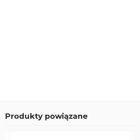
Średnica szpuli drutu
200, 300 mm
Masa
65 kg
Numer zestawu
#8
Oceń i opisz
0.00
Liczba ocen: 0
Produkty powiązane