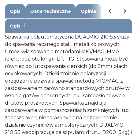
Opis
Dane techniczne
Opinie
Opis
Spawarka półautomatyczna DUALMIG 210 S3 służy
do spawania ręcznego stali i metali kolorowych.
Umożliwia spawanie metodami MIG/MAG, MMA
(elektrodą otuloną) i Lift TIG. Stosowana może być
również do lutospawania cienkich (do 3mm) blach
ocynkowanych. Dzięki zmianie polaryzacji
urządzenie pozwala spawać metodą MIG/MAG z
zastosowaniem zarówno standardowych drutów w
osłonie gazów ochronnych, jak i samoosłonowych
drutów proszkowych. Spawarka znajduje
zastosowanie w pomieszczeniach zamkniętych lub
zadaszonych, nienarażonych na bezpośrednie
działanie czynników atmosferycznych. DUALMIG
210 S3 współpracuje ze szpulami drutu D200 (5kg) i