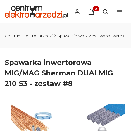
Produkty w koszyku
Otwórz wysz
Centrum Elektronarzedzi
Spawalnictwo
Zestawy spawarek
Spawarka inwertorowa
MIG/MAG Sherman DUALMIG
210 S3 - zestaw #8