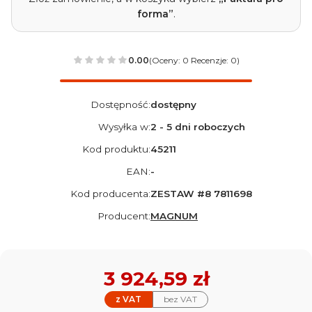
forma”
.
0.00
(Oceny: 0 Recenzje: 0)
Dostępność:
dostępny
Wysyłka w:
2 - 5 dni roboczych
Kod produktu:
45211
EAN:
-
Kod producenta:
ZESTAW #8 7811698
Producent:
MAGNUM
Cena
3 924,59 zł
z VAT
bez VAT