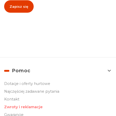
Zapisz się
Zapisując się, akceptujesz nasz
Regulamin
(w zakresie dotyczącym
Newslettera). Przetwarzanie danych odbywa się zgodnie z
Polityką
prywatności
.
Linki w stopce
Pomoc
Dotacje i oferty hurtowe
Najczęściej zadawane pytania
Kontakt
Zwroty i reklamacje
Gwarancje