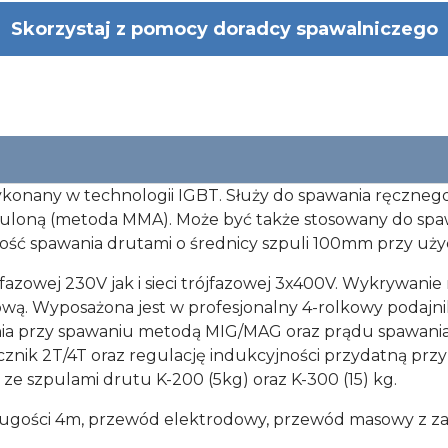
Skorzystaj z pomocy doradcy spawalniczego
konany w technologii IGBT. Służy do spawania ręcznego 
uloną (metoda MMA). Może być także stosowany do sp
ość spawania drutami o średnicy szpuli 100mm przy uż
azowej 230V jak i sieci trójfazowej 3x400V. Wykrywanie 
wą. Wyposażona jest w profesjonalny 4-rolkowy podajni
wania przy spawaniu metodą MIG/MAG oraz prądu spawan
cznik 2T/4T oraz regulację indukcyjności przydatną prz
ze szpulami drutu K-200 (5kg) oraz K-300 (15) kg.
ugości 4m, przewód elektrodowy, przewód masowy z zac