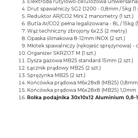
Elektroda rutylowo-celulozowa uniwersalna -
Drut spawalniczy SG2 D200 - 0,8mm / 5kg (1 s
Reduktor AR/CO2 Mini 2 manometry (1 szt.)
Butla Ar/CO2 pełna legalizowana - 8L / 15kg (1 
Wąż techniczny zbrojony 6x2,5 (2 metry)
Opaska ślimakowa 8-12mm INOX (2 szt.)
Młotek spawalniczy (rękojeść sprężynowa) - d
Organizer SKRZOT M (1 szt.)
Dysza gazowa MB25 standard 15mm (2 szt.)
Łącznik prądowy MB25 (2 szt.)
Sprężynka MB25 (2 szt.)
Końcówka prądowa M6x28x8 (MB25) 0,8mm (1
Końcówka prądowa M6x28x8 (MB25) 1,0mm (1
Rolka podajnika
30x10x12
Aluminium 0,8-1
Typ uchwytu
MB25
Rodzaj
inwertorowe