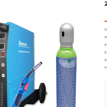
D
W
K
E
K
P