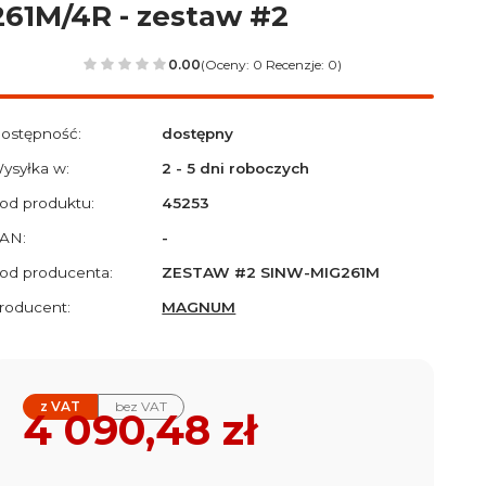
261M/4R - zestaw #2
0.00
(Oceny: 0 Recenzje: 0)
ostępność:
dostępny
ysyłka w:
2 - 5 dni roboczych
od produktu:
45253
AN:
-
od producenta:
ZESTAW #2 SINW-MIG261M
roducent:
MAGNUM
z VAT
bez VAT
Cena
4 090,48 zł