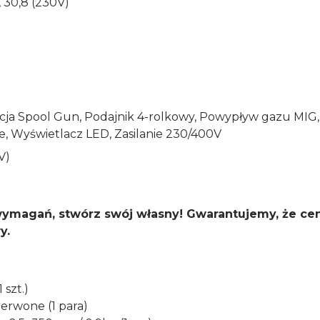
 30,8 (230V)
Opcja Spool Gun, Podajnik 4-rolkowy, Powypływ gazu MIG
, Wyświetlacz LED, Zasilanie 230/400V
V)
wymagań, stwórz swój własny! Gwarantujemy, że cen
y.
szt.)
zerwone (1 para)