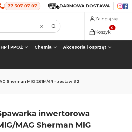
77 307 07 07
DARMOWA DOSTAWA
Zaloguj się
Wyczyść
Szukaj
Produkty w koszyk
Koszyk
HP i PPOŻ
Chemia
Akcesoria i osprzęt
AG Sherman MIG 261M/4R - zestaw #2
Spawarka inwertorowa
MIG/MAG Sherman MIG