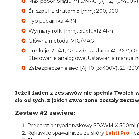
Max pobór prądu MIG/MAG [A]: 12,1 (3x400V),
Śr. szpuli z drutem ø [mm]: 200, 300
Typ podajnika: 4RN
Wymiary rolki [mm]: 30x10x12 4Rn
Główna metoda: MIG/MAG
Funkcje: 2T/4T, Gniazdo zasilania AC 36 V, 
Sterowanie analogowe, Ustawienia manualne
Zabezpieczenie sieci [A]: 10 (3x400V), 25 (230
Jeżeli żaden z zestawów nie spełnia Twoich 
się od tych, z jakich stworzone zostały zestaw
Zestaw #2 zawiera:
Preparat antyodpryskowy SPAWMIX 500ml (1 
Rękawice spawalnicze ze skóry
Lahti Pro
- c