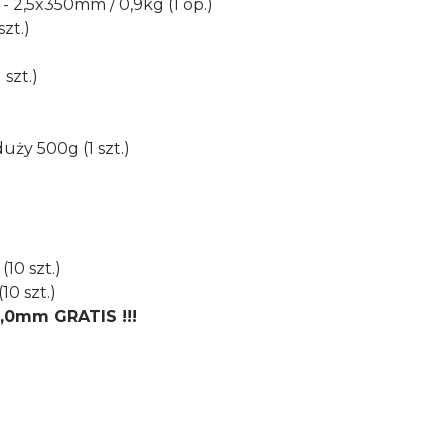
 2,5x350mm / 0,9kg (1 op.)
zt.)
szt.)
uży 500g (1 szt.)
0 szt.)
0 szt.)
,0mm GRATIS !!!
N