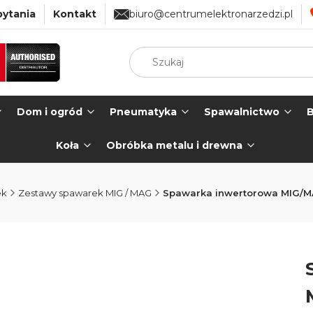
pytania
Kontakt
biuro@centrumelektronarzedzi.pl
Dom i ogród
Pneumatyka
Spawalnictwo
B
Koła
Obróbka metalu i drewna
ek
Zestawy spawarek MIG / MAG
Spawarka inwertorowa MIG/M