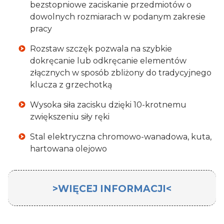
bezstopniowe zaciskanie przedmiotów o
dowolnych rozmiarach w podanym zakresie
pracy
Rozstaw szczęk pozwala na szybkie
dokręcanie lub odkręcanie elementów
złącznych w sposób zbliżony do tradycyjnego
klucza z grzechotką
Wysoka siła zacisku dzięki 10-krotnemu
zwiększeniu siły ręki
Stal elektryczna chromowo-wanadowa, kuta,
hartowana olejowo
>WIĘCEJ INFORMACJI<
Szczypce nastawne 180mm Nikl. PCV
Knipex
to narzędzie wielofunkcyjne, które