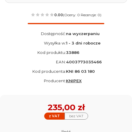
0.00
(Oceny: 0 Recenzje: 0)
Dostępność:
na wyczerpaniu
Wysyłka w:
1 - 3 dni robocze
Kod produktu:
33886
EAN:
4003773035466
Kod producenta:
KNI 86 03 180
Producent:
KNIPEX
Cena
235,00 zł
z VAT
bez VAT