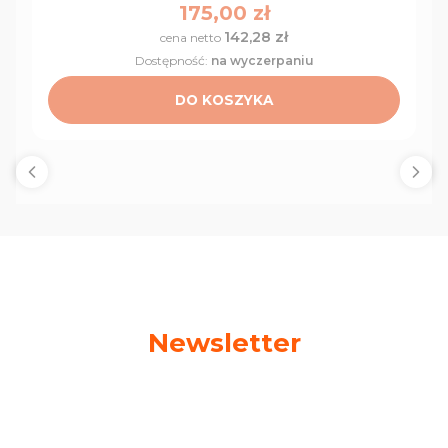
Cena
175,00 zł
142,28 zł
Cena
Dostępność:
na wyczerpaniu
DO KOSZYKA
Newsletter
Podaj swój adres e-mail, jeżeli chcesz otrzymywać
informacje o nowościach i promocjach!