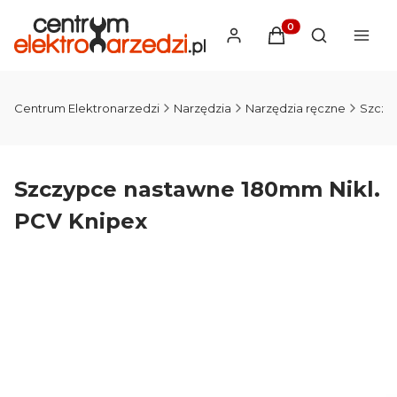
Produkty w koszyku
Otwórz wysz
Centrum Elektronarzedzi
Narzędzia
Narzędzia ręczne
Szczy
Szczypce nastawne 180mm Nikl.
PCV Knipex