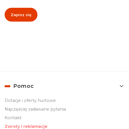
Zapisz się
Zapisując się, akceptujesz nasz
Regulamin
(w zakresie dotyczącym
Newslettera). Przetwarzanie danych odbywa się zgodnie z
Polityką
prywatności
.
Linki w stopce
Pomoc
Dotacje i oferty hurtowe
Najczęściej zadawane pytania
Kontakt
Zwroty i reklamacje