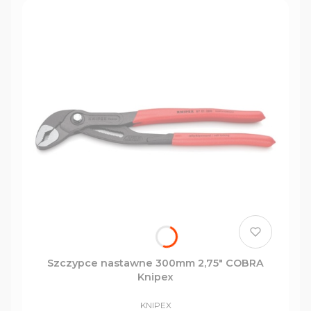
Knipex to narzędzie niezastąpione w każdym
warsztacie i domu.
Szczypce nastawne 300mm 2,75" COBRA
Knipex
PRODUCENT
KNIPEX