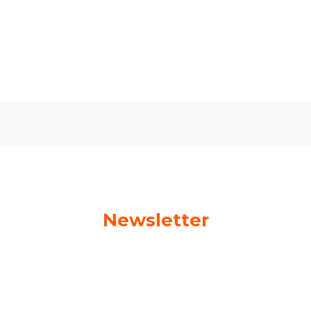
Oceń i opisz
0.00
Liczba ocen: 0
Newsletter
Podaj swój adres e-mail, jeżeli chcesz otrzymywać
informacje o nowościach i promocjach!