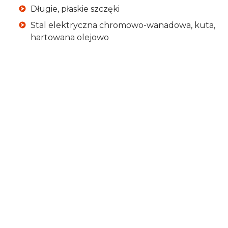
Długie, płaskie szczęki
Stal elektryczna chromowo-wanadowa, kuta,
hartowana olejowo
Długość szczęki
46,5 mm
Grubość szczęki
9,5 mm
Szerokość końcówki
3,0 mm
Szerokość główki
16,5 mm
Grubość główki
5,0 mm
Wymiary
160x57x18 mm
Waga
150 g