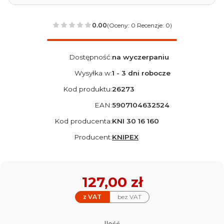
0.00
(Oceny: 0 Recenzje: 0)
Dostępność:
na wyczerpaniu
Wysyłka w:
1 - 3 dni robocze
Kod produktu:
26273
EAN:
5907104632524
Kod producenta:
KNI 30 16 160
Producent:
KNIPEX
Cena
127,00 zł
z VAT
bez VAT