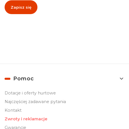
Zapisz się
Zapisując się, akceptujesz nasz
Regulamin
(w zakresie dotyczącym
Newslettera). Przetwarzanie danych odbywa się zgodnie z
Polityką
prywatności
.
Linki w stopce
Pomoc
Dotacje i oferty hurtowe
Najczęściej zadawane pytania
Kontakt
Zwroty i reklamacje
Gwarancje