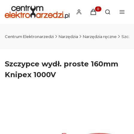
Produkty w koszyku
Otwórz wysz
Centrum Elektronarzedzi
Narzędzia
Narzędzia ręczne
Szczy
Szczypce wydł. proste 160mm
Knipex 1000V