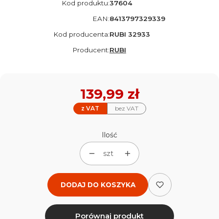
Kod produktu:
37604
EAN:
8413797329339
Kod producenta:
RUBI 32933
Producent:
RUBI
Cena
139,99 zł
z VAT
bez VAT
Ilość
szt
DODAJ DO KOSZYKA
Porównaj produkt