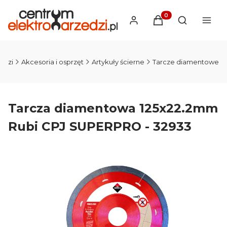
Produkty w koszyku
Otwórz wysz
edzi
Akcesoria i osprzęt
Artykuły ścierne
Tarcze diamentowe
Tarcza diamentowa 125x22.2mm
Rubi CPJ SUPERPRO - 32933