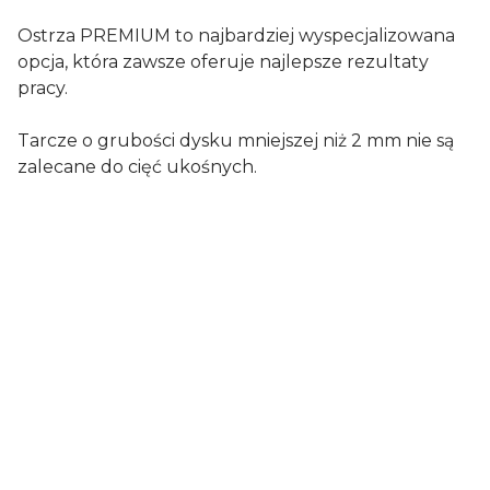
Ostrza PREMIUM to najbardziej wyspecjalizowana
opcja, która zawsze oferuje najlepsze rezultaty
pracy.
Tarcze o grubości dysku mniejszej niż 2 mm nie są
zalecane do cięć ukośnych.
Średnica tarczy
125 mm
Szerokość cięcia
1,4 mm
Średnica otworu
22,2 mm
Wysokość segmentu
7 mm
Zalecane dla
elektronarzędzia
Sposób cięcia
na mokro / na sucho