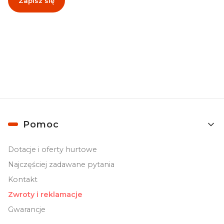
Zapisz się
Zapisując się, akceptujesz nasz
Regulamin
(w zakresie dotyczącym
Newslettera). Przetwarzanie danych odbywa się zgodnie z
Polityką
prywatności
.
Linki w stopce
Pomoc
Dotacje i oferty hurtowe
Najczęściej zadawane pytania
Kontakt
Zwroty i reklamacje
Gwarancje