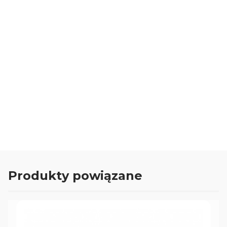
Budowa nasypu
segmentowy
Przeznaczenie
gres
Zalecane przeznaczenie
gres polerowany
Oceń i opisz
0.00
Liczba ocen: 0
Produkty powiązane