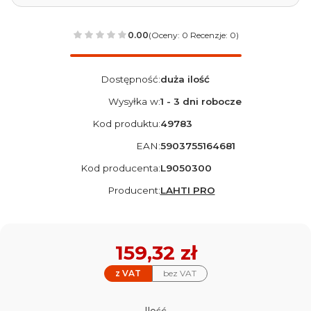
0.00
(Oceny: 0 Recenzje: 0)
Dostępność:
duża ilość
Wysyłka w:
1 - 3 dni robocze
Kod produktu:
49783
EAN:
5903755164681
Kod producenta:
L9050300
Producent:
LAHTI PRO
Cena
159,32 zł
z VAT
bez VAT