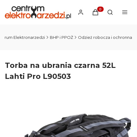
Produkty w koszyku
Otwórz wysz
ntrum Elektronarzedzi
BHP i PPOŻ
Odzież robocza i ochronna
Torba na ubrania czarna 52L
Lahti Pro L90503