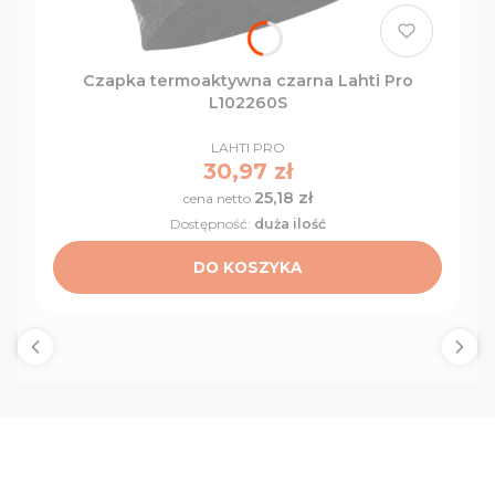
Czapka termoaktywna czarna Lahti Pro
L102260S
PRODUCENT
LAHTI PRO
Cena
30,97 zł
25,18 zł
Cena
Dostępność:
duża ilość
DO KOSZYKA