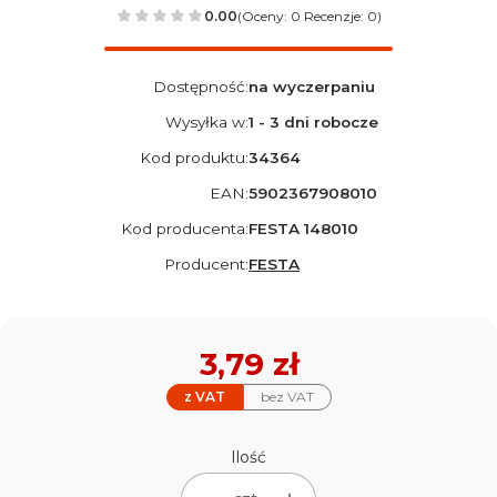
0.00
(Oceny: 0 Recenzje: 0)
Dostępność:
na wyczerpaniu
Wysyłka w:
1 - 3 dni robocze
Kod produktu:
34364
EAN:
5902367908010
Kod producenta:
FESTA 148010
Producent:
FESTA
Cena
3,79 zł
z VAT
bez VAT
Ilość