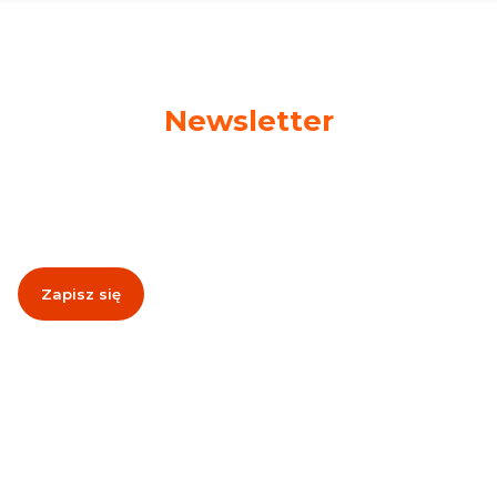
Newsletter
Podaj swój adres e-mail, jeżeli chcesz otrzymywać
informacje o nowościach i promocjach!
Zapisz się
Zapisując się, akceptujesz nasz
Regulamin
(w zakresie dotyczącym
Newslettera). Przetwarzanie danych odbywa się zgodnie z
Polityką
prywatności
.