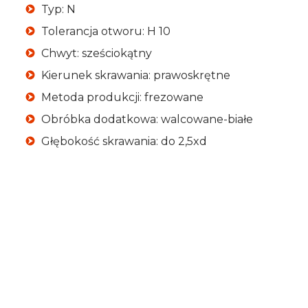
Typ: N
Tolerancja otworu: H 10
Chwyt: sześciokątny
Kierunek skrawania: prawoskrętne
Metoda produkcji: frezowane
Obróbka dodatkowa: walcowane-białe
Głębokość skrawania: do 2,5xd
Typ mocowania
HEX
Norma
NWKa (DIN 338)
Rodzaj
Standard
Przeznaczenie
do metalu
Opakowanie
pojedyncze