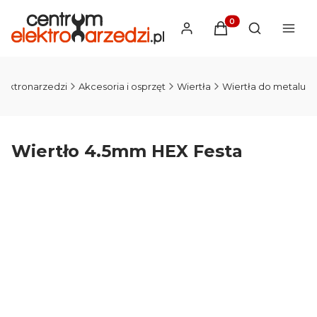
Produkty w koszyku
Otwórz wysz
lektronarzedzi
Akcesoria i osprzęt
Wiertła
Wiertła do metalu
Wiertło 4.5mm HEX Festa