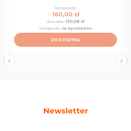
PRODUCENT
MILWAUKEE
Cena
160,00 zł
130,08 zł
Cena
Dostępność:
na wyczerpaniu
DO KOSZYKA
Newsletter
Podaj swój adres e-mail, jeżeli chcesz otrzymywać