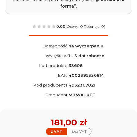
forma”
.
0.00
(Oceny: 0 Recenzje: 0)
Dostępność:
na wyczerpaniu
Wysyłka w:
1 - 3 dni robocze
Kod produktu:
33608
EAN:
4002395336814
Kod producenta:
4932367021
Producent:
MILWAUKEE
Cena
181,00 zł
z VAT
bez VAT