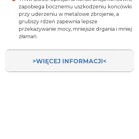
zapobiega bocznemu uszkodzeniu końcówki
przy uderzeniu w metalowe zbrojenie, a
grubszy rdzeń zapewnia lepsze
przekazywanie mocy, mniejsze drgania i mniej
złamań.
>WIĘCEJ INFORMACJI<
Wiertło SDS-PLUS o średnicy 16 mm i
długości roboczej 1000 mm, całkowitej
długości 950 mm, marki
Milwaukee
M2 -
to
Typ mocowania
SDS Plus
wysokiej jakości narzędzie przeznaczone do
wiercenia otworów o średnicy 16 mm w
Norma
NWKa (DIN 338)
różnorodnych materiałach. Wykonane z
Rodzaj
Professional
wytrzymałej stali M2, wiertło SDS-PLUS
zapewnia doskonałą wytrzymałość i trwałość,
Przeznaczenie
do betonu
co przekłada się na długotrwałe użytkowanie i
Opakowanie
pojedyncze