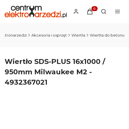
Produkty w koszyku
Otwórz wysz
lektronarzedzi
Akcesoria i osprzęt
Wiertła
Wiertła do betonu
Wiertło SDS-PLUS 16x1000 /
950mm Milwaukee M2 -
4932367021