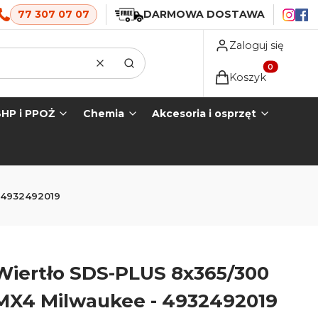
77 307 07 07
DARMOWA DOSTAWA
Zaloguj się
Wyczyść
Szukaj
Produkty w koszyk
Koszyk
HP i PPOŻ
Chemia
Akcesoria i osprzęt
 4932492019
Wiertło SDS-PLUS 8x365/300
MX4 Milwaukee - 4932492019