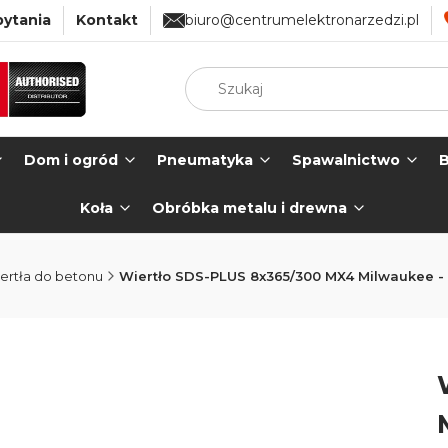
pytania
Kontakt
biuro@centrumelektronarzedzi.pl
Dom i ogród
Pneumatyka
Spawalnictwo
B
Koła
Obróbka metalu i drewna
ertła do betonu
Wiertło SDS-PLUS 8x365/300 MX4 Milwaukee -