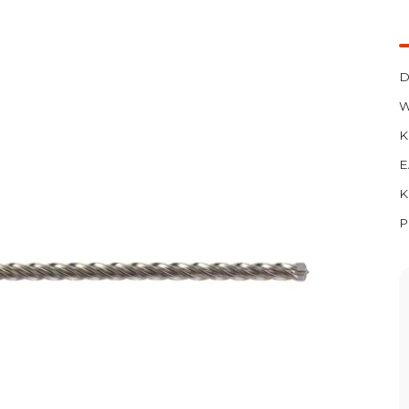
D
W
K
E
K
P