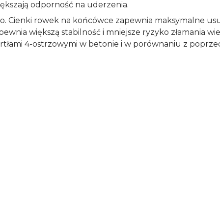
ększają odporność na uderzenia.
. Cienki rowek na końcówce zapewnia maksymalne usuw
pewnia większą stabilność i mniejsze ryzyko złamania w
tłami 4-ostrzowymi w betonie i w porównaniu z poprzed
Typ mocowania
SDS Plus
Przeznaczenie
do betonu
Opakowanie
pojedyncze
Zawartość opakowania
jeden rozmiar
Ilość
1 szt.
Średnica
8 mm