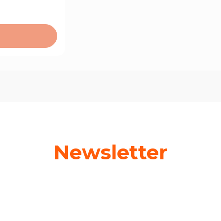
Newsletter
 swój adres e-mail, jeżeli chcesz otrzymywać informacje o nowośc
promocjach!