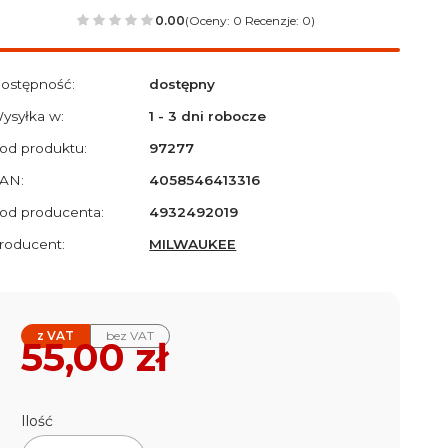
0.00
(Oceny: 0 Recenzje: 0)
ostępność:
dostępny
ysyłka w:
1 - 3 dni robocze
od produktu:
97277
AN:
4058546413316
od producenta:
4932492019
roducent:
MILWAUKEE
z VAT
bez VAT
Cena
55,00 zł
Ilość