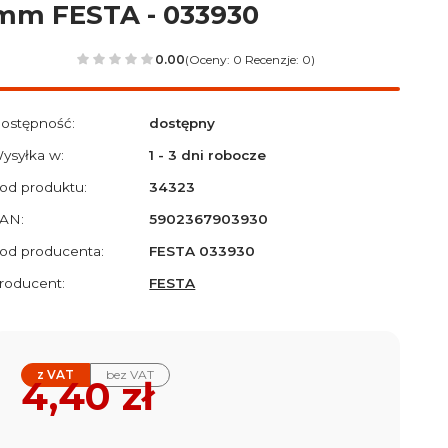
mm FESTA - 033930
0.00
(Oceny: 0 Recenzje: 0)
ostępność:
dostępny
ysyłka w:
1 - 3 dni robocze
od produktu:
34323
AN:
5902367903930
od producenta:
FESTA 033930
roducent:
FESTA
z VAT
bez VAT
Cena
4,40 zł