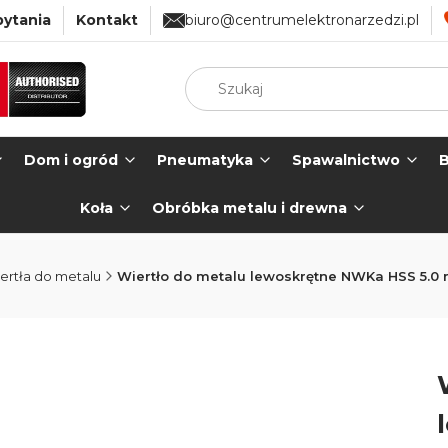
pytania
Kontakt
biuro@centrumelektronarzedzi.pl
Dom i ogród
Pneumatyka
Spawalnictwo
B
Koła
Obróbka metalu i drewna
ertła do metalu
Wiertło do metalu lewoskrętne NWKa HSS 5.0