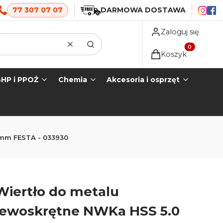
77 307 07 07
DARMOWA DOSTAWA
Zaloguj się
Wyczyść
Szukaj
Produkty w koszyk
Koszyk
HP i PPOŻ
Chemia
Akcesoria i osprzęt
 mm FESTA - 033930
Wiertło do metalu
lewoskrętne NWKa HSS 5.0