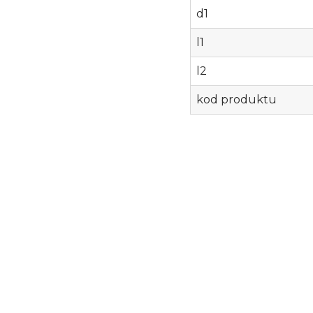
d1
l1
l2
kod produktu