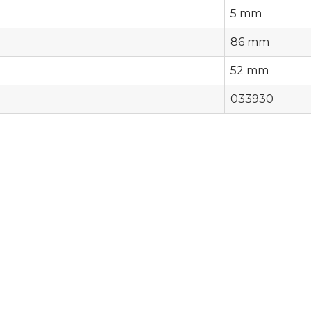
5 mm
86 mm
52 mm
033930
Typ mocowania
walcowy
Norma
NWKa (DIN 338)
Rodzaj
Lewe
Przeznaczenie
do metalu
Ilość
1 szt.
Średnica
5 mm
Długość robocza
52 mm