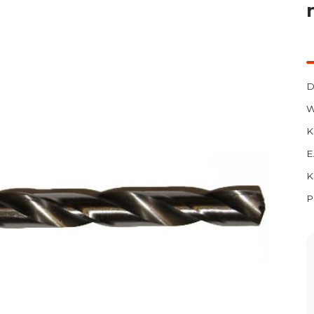
D
W
K
E
K
P