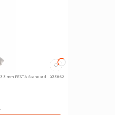
Wiertło do metalu lewoskrętne NWKa DIN 338 HSS 3,3 mm FESTA Standard - 033862
y