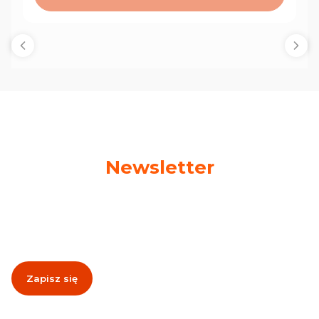
Newsletter
Podaj swój adres e-mail, jeżeli chcesz otrzymywać
informacje o nowościach i promocjach!
Zapisz się
Zapisując się, akceptujesz nasz
Regulamin
(w zakresie dotyczącym