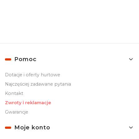
Newslettera). Przetwarzanie danych odbywa się zgodnie z
Polityką
prywatności
.
Linki w stopce
Pomoc
Dotacje i oferty hurtowe
Najczęściej zadawane pytania
Kontakt
Zwroty i reklamacje
Gwarancje
Moje konto