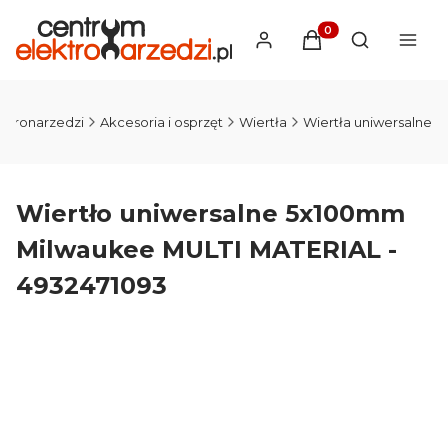
Produkty w koszyku
Otwórz wysz
ktronarzedzi
Akcesoria i osprzęt
Wiertła
Wiertła uniwersalne
Wiertło uniwersalne 5x100mm
Milwaukee MULTI MATERIAL -
4932471093