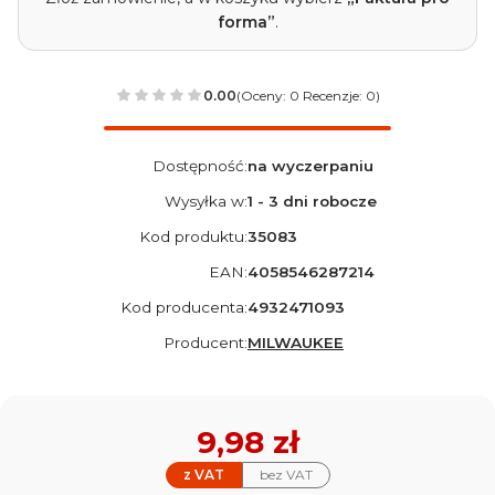
forma”
.
0.00
(Oceny: 0 Recenzje: 0)
Dostępność:
na wyczerpaniu
Wysyłka w:
1 - 3 dni robocze
Kod produktu:
35083
EAN:
4058546287214
Kod producenta:
4932471093
Producent:
MILWAUKEE
Cena
9,98 zł
z VAT
bez VAT