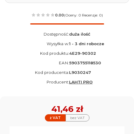
0.00
(Oceny: 0 Recenzje: 0)
Dostępność:
duża ilość
Wysyłka w:
1 - 3 dni robocze
Kod produktu:
4E29-90302
EAN:
5903755118530
Kod producenta:
L9030247
Producent:
LAHTI PRO
Cena
41,46 zł
z VAT
bez VAT
Wybierz wariant produktu: