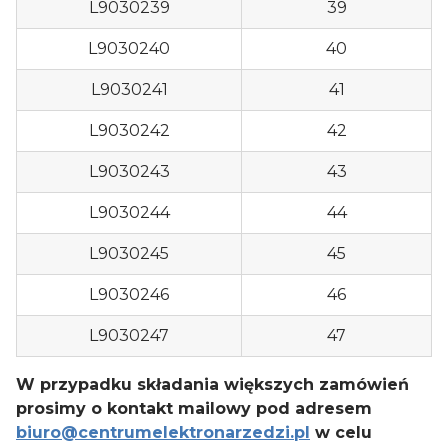
L9030239
39
L9030240
40
L9030241
41
L9030242
42
L9030243
43
L9030244
44
L9030245
45
L9030246
46
L9030247
47
W przypadku składania większych zamówień
prosimy o kontakt mailowy pod adresem
biuro@centrumelektronarzedzi.pl
w celu