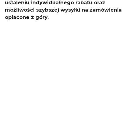
ustaleniu indywidualnego rabatu oraz
możliwości szybszej wysyłki na zamówienia
opłacone z góry.
Rodzaj
wkładki do butów
Materiał
Trójwarstwowa
konstrukcja - wysokiej
jakości włóknina
filcowa/gąbka/folia
aluminiowa
Oceń i opisz
0.00
Liczba ocen: 0