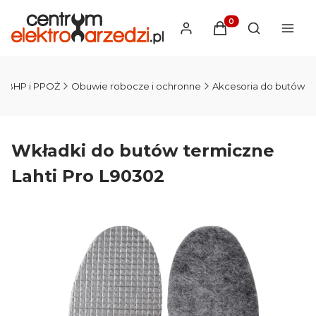
Produkty w koszyku
Otwórz wysz
BHP i PPOŻ
Obuwie robocze i ochronne
Akcesoria do butów
Wkładki do butów termiczne
Lahti Pro L90302