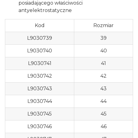
posiadającego właściwości
antyelektrostatyczne
Kod
Rozmiar
L9030739
39
L9030740
40
L9030741
41
L9030742
42
L9030743
43
L9030744
44
L9030745
45
L9030746
46