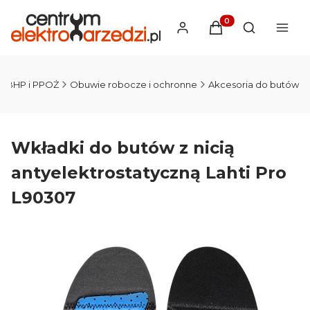
Produkty w koszyku
Otwórz wysz
BHP i PPOŻ
Obuwie robocze i ochronne
Akcesoria do butów
Wkładki do butów z nicią
antyelektrostatyczną Lahti Pro
L90307