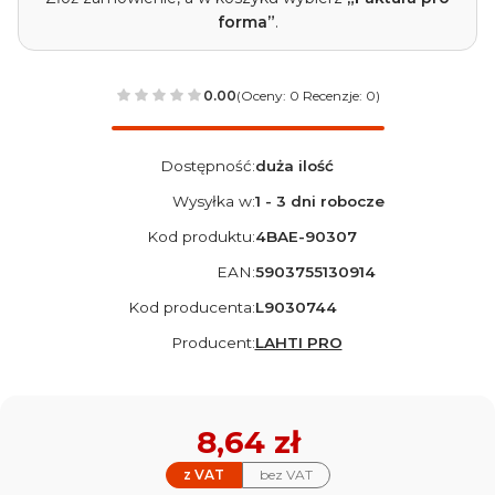
forma”
.
0.00
(Oceny: 0 Recenzje: 0)
Dostępność:
duża ilość
Wysyłka w:
1 - 3 dni robocze
Kod produktu:
4BAE-90307
EAN:
5903755130914
Kod producenta:
L9030744
Producent:
LAHTI PRO
Cena
8,64 zł
z VAT
bez VAT