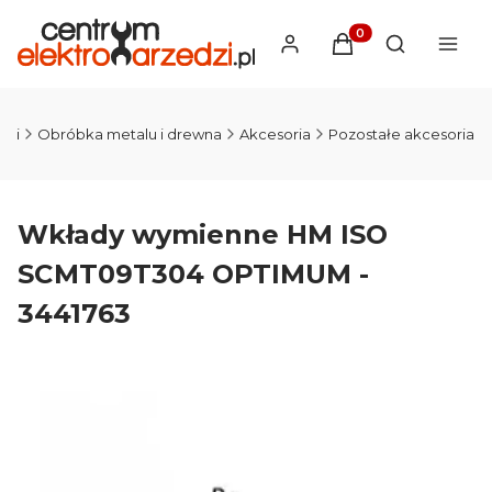
Produkty w koszyku
Otwórz wysz
dzi
Obróbka metalu i drewna
Akcesoria
Pozostałe akcesoria
Wkłady wymienne HM ISO
SCMT09T304 OPTIMUM -
3441763