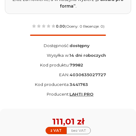
forma”
.
0.00
(Oceny: 0 Recenzje: 0)
Dostępność:
dostępny
Wysyłka w:
14 dni roboczych
Kod produktu:
79982
EAN:
4030635027727
Kod producenta:
3441763
Producent:
LAHTI PRO
Cena
111,01 zł
z VAT
bez VAT