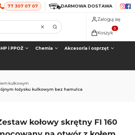
77 307 07 07
DARMOWA DOSTAWA
Zaloguj się
Wyczyść
Szukaj
Produkty w koszyk
Koszyk
HP i PPOŻ
Chemia
Akcesoria i osprzęt
skiem kulkowym
dwójnym łożysku kulkowym bez hamulca
Zestaw kołowy skrętny FI 160
mocowany na otwór z kołem