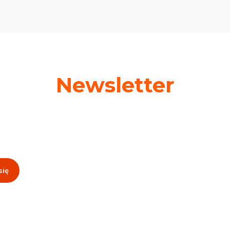
Newsletter
 swój adres e-mail, jeżeli chcesz otrzymywać informacje o nowośc
promocjach!
się
, akceptujesz nasz
Regulamin
(w zakresie dotyczącym Newslettera). Przetwa
odbywa się zgodnie z
Polityką prywatności
.