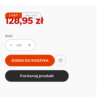
z VAT
bez VAT
Cena
128,95 zł
Ilość
szt.
DODAJ DO KOSZYKA
Porównaj produkt