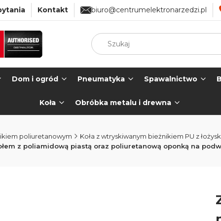
pytania
Kontakt
biuro@centrumelektronarzedzi.pl
Dom i ogród
Pneumatyka
Spawalnictwo
B
Koła
Obróbka metalu i drewna
nikiem poliuretanowym
Koła z wtryskiwanym bieżnikiem PU z łoży
kołem z poliamidową piastą oraz poliuretanową oponką na po