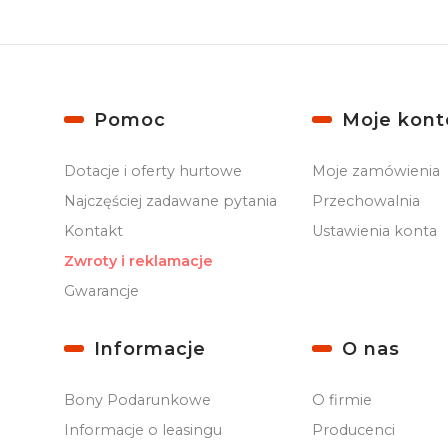
Linki w stopce
Pomoc
Moje kont
Dotacje i oferty hurtowe
Moje zamówienia
Najczęściej zadawane pytania
Przechowalnia
Kontakt
Ustawienia konta
Zwroty i reklamacje
Gwarancje
Informacje
O nas
Bony Podarunkowe
O firmie
Informacje o leasingu
Producenci