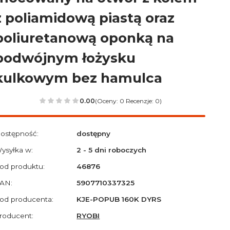
z poliamidową piastą oraz
poliuretanową oponką na
podwójnym łożysku
kulkowym bez hamulca
0.00
(Oceny: 0 Recenzje: 0)
ostępność:
dostępny
ysyłka w:
2 - 5 dni roboczych
od produktu:
46876
AN:
5907710337325
od producenta:
KJE-POPUB 160K DYRS
roducent:
RYOBI