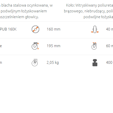
Średnica koła
160 mm
Obciążenie koła (1 szt)
400 kg
Rodzaj
Obrotowe