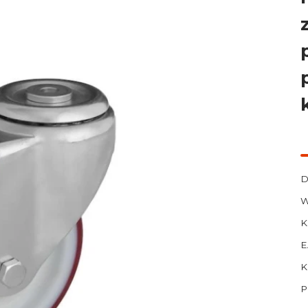
D
W
K
E
K
P