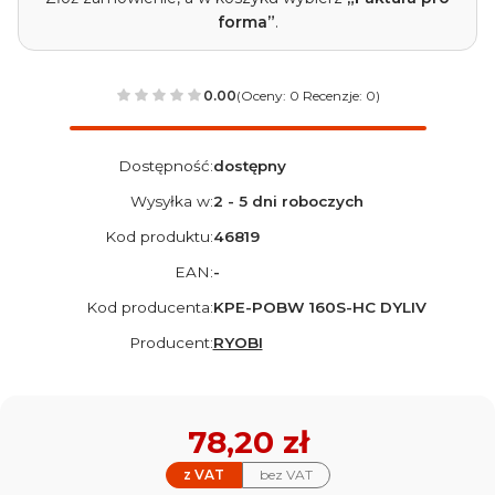
forma”
.
0.00
(Oceny: 0 Recenzje: 0)
Dostępność:
dostępny
Wysyłka w:
2 - 5 dni roboczych
Kod produktu:
46819
EAN:
-
Kod producenta:
KPE-POBW 160S-HC DYLIV
Producent:
RYOBI
Cena
78,20 zł
z VAT
bez VAT