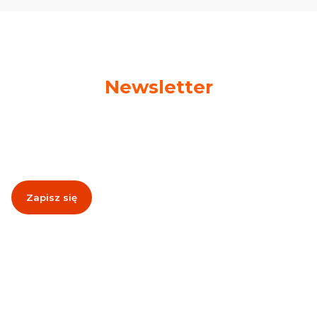
Newsletter
Podaj swój adres e-mail, jeżeli chcesz otrzymywać
informacje o nowościach i promocjach!
Zapisz się
Zapisując się, akceptujesz nasz
Regulamin
(w zakresie dotyczącym
Newslettera). Przetwarzanie danych odbywa się zgodnie z
Polityką
prywatności
.