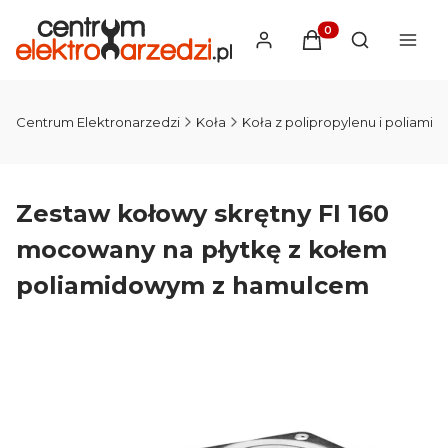
Produkty w koszyku
Otwórz wysz
Centrum Elektronarzedzi
Koła
Koła z polipropylenu i poliamid
Zestaw kołowy skrętny FI 160
mocowany na płytkę z kołem
poliamidowym z hamulcem