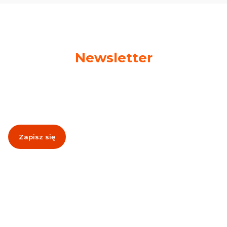
Newsletter
Podaj swój adres e-mail, jeżeli chcesz otrzymywać
informacje o nowościach i promocjach!
Zapisz się
Zapisując się, akceptujesz nasz
Regulamin
(w zakresie dotyczącym
Newslettera). Przetwarzanie danych odbywa się zgodnie z
Polityką
prywatności
.