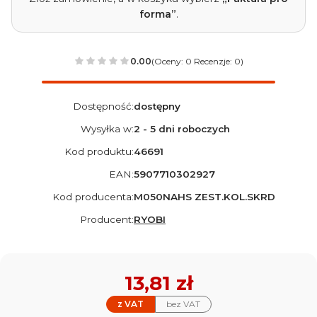
forma”
.
0.00
(Oceny: 0 Recenzje: 0)
Dostępność:
dostępny
Wysyłka w:
2 - 5 dni roboczych
Kod produktu:
46691
EAN:
5907710302927
Kod producenta:
M050NAHS ZEST.KOL.SKRD
Producent:
RYOBI
Cena
13,81 zł
z VAT
bez VAT