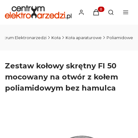
Produkty w koszyku
Otwórz wysz
entrum Elektronarzedzi
Koła
Koła aparaturowe
Poliamidowe
Zestaw kołowy skrętny FI 50
mocowany na otwór z kołem
poliamidowym bez hamulca