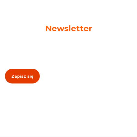
Newsletter
Podaj swój adres e-mail, jeżeli chcesz otrzymywać
informacje o nowościach i promocjach!
Zapisz się
Zapisując się, akceptujesz nasz
Regulamin
(w zakresie dotyczącym
Newslettera). Przetwarzanie danych odbywa się zgodnie z
Polityką
prywatności
.