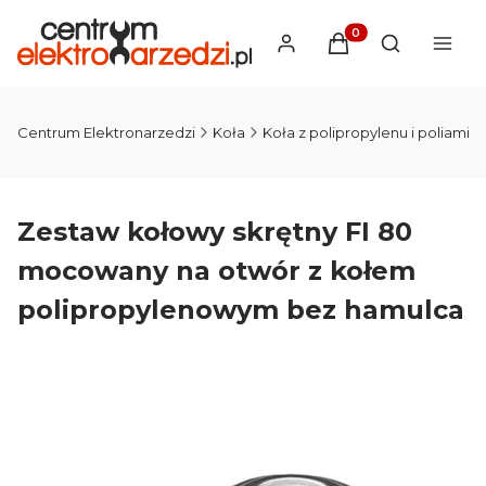
Produkty w koszyku
Otwórz wysz
Centrum Elektronarzedzi
Koła
Koła z polipropylenu i poliamid
Zestaw kołowy skrętny FI 80
mocowany na otwór z kołem
polipropylenowym bez hamulca