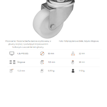
Średnica koła
80 mm
Obciążenie koła (1 szt)
110 kg