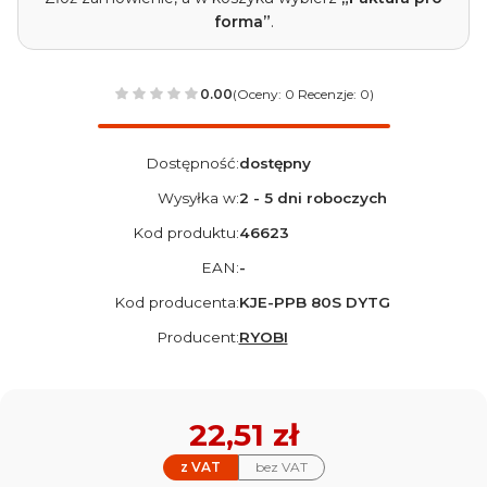
forma”
.
0.00
(Oceny: 0 Recenzje: 0)
Dostępność:
dostępny
Wysyłka w:
2 - 5 dni roboczych
Kod produktu:
46623
EAN:
-
Kod producenta:
KJE-PPB 80S DYTG
Producent:
RYOBI
Cena
22,51 zł
z VAT
bez VAT