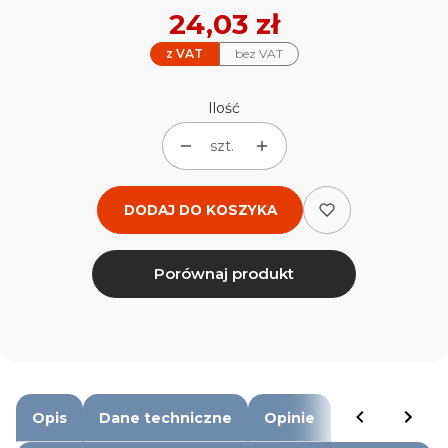
Cena
24,03 zł
z VAT
bez VAT
Ilość
szt.
DODAJ DO KOSZYKA
Porównaj produkt
Opis
Dane techniczne
Opinie