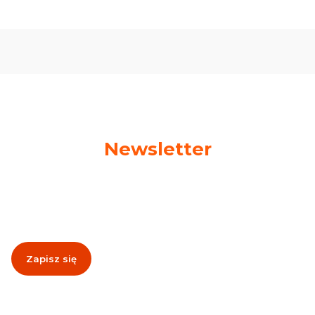
Newsletter
Podaj swój adres e-mail, jeżeli chcesz otrzymywać
informacje o nowościach i promocjach!
Zapisz się
Zapisując się, akceptujesz nasz
Regulamin
(w zakresie dotyczącym
Newslettera). Przetwarzanie danych odbywa się zgodnie z
Polityką