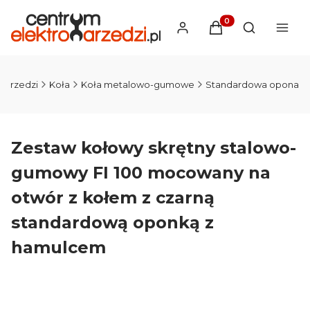
Produkty w koszyku
Otwórz wysz
narzedzi
Koła
Koła metalowo-gumowe
Standardowa opona
Zestaw kołowy skrętny stalowo-
gumowy FI 100 mocowany na
otwór z kołem z czarną
standardową oponką z
hamulcem